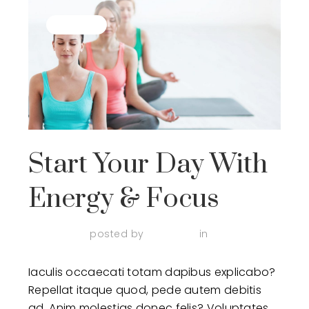
Practice
Start Your Day With
Energy & Focus
April 3, 2018
posted by
admin123
in
Practice
Iaculis occaecati totam dapibus explicabo?
Repellat itaque quod, pede autem debitis
ad. Anim molestias donec felis? Voluptates